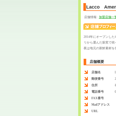
Lacco Am
店舗情報 :
加盟店舗一
2014年にオープン
リから運んだ薪窯で焼
夜は地元の新鮮素材を
店舗概要
店舗名
郵便番号
住所
電話番号
FAX番号
Mailアドレス
URL