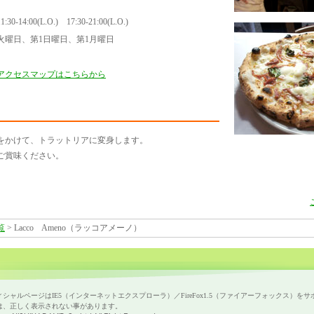
11:30-14:00(L.O.) 17:30-21:00(L.O.)
火曜日、第1日曜日、第1月曜日
アクセスマップはこちらから
をかけて、トラットリアに変身します。
ご賞味ください。
覧
> Lacco Ameno（ラッコアメーノ）
ャルページはIE5（インターネットエクスプローラ）／FireFox1.5（ファイアーフォックス）を
は、正しく表示されない事があります。