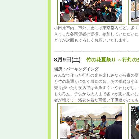
小田原市内、市外、更には東京都内など、多く
きました各関係者の皆様、参加していただいた
どうか次回もよろしくお願いいたします。
8月9日(土)
竹の花夏祭り ～行灯
場所：パーキングイシダ
みんなで作った行灯の光を楽しみながら夜の夏
と竹の花通りに響く風鈴の音、あの風鈴は小田
売り歩いたり夜店では金魚すくいやわたがし、
もちろん、子供から大人まで各々が思い思いに
者が増えて、浴衣を着た可愛い子供達がとても