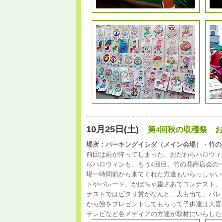
10月25日(土)
第4回秋の収穫祭 
場所：パーキングイシダ（メイン会場）・竹の
前回は雨が降ってしまった、おだわらハロウィン
らハロウィンも、もう4回目。竹の花商店会の
場一時間前から来てくれた方達もいらっしゃい
トやパレード、かぼちゃ重さあてコンテスト、
テストではピタリ賞がなんと二人も出て、パレ
から飴をプレゼントしてもらって子供達は大喜
テレビなど各メディアの方達が取材にいらした